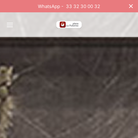
WhatsApp - 33 32 30 00 32
roductos
ontacto
s
rsales
sivos
bos
os
mandos y Regaderas