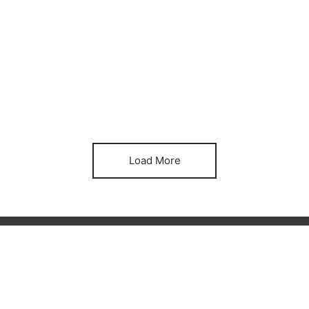
Load More
IDO
P
Ll