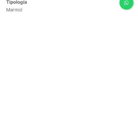
Tipología
Marmol
Especificaciones
Formato
61 X 122
Uso
Piso
Color
Grigio
Acabado
Mate
Tipología
Mármol