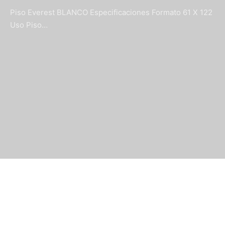
Piso Everest BLANCO Especificaciones Formato 61 X 122
Uso Piso…