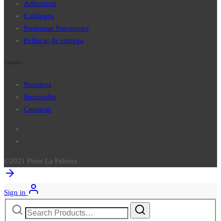
Adhesivos
Catálogos
Preguntas Frecuentes
Políticas de entrega
Empresa
Nosotros
Sucursales
Contacto
©2021 Pisos La Paloma
Sign in
Search
for: