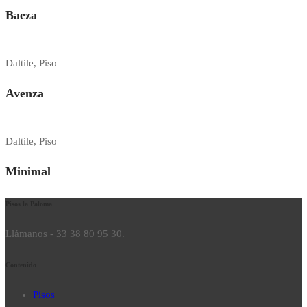
Baeza
Daltile, Piso
Avenza
Daltile, Piso
Minimal
Pisos la Paloma
Llámanos - 33 38 80 95 30.
Contenido
Pisos