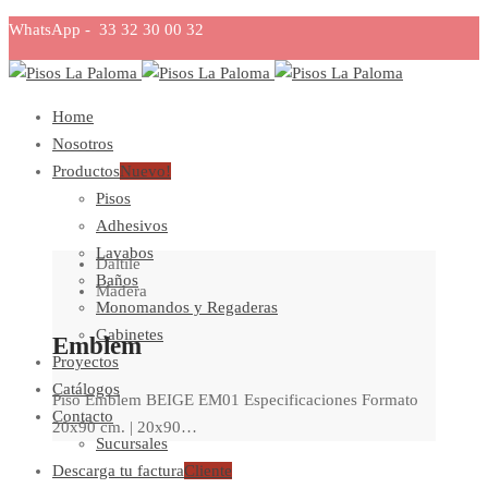
WhatsApp - 33 32 30 00 32
Home
Nosotros
Productos
Nuevo!
Pisos
Adhesivos
Lavabos
Daltile
Baños
Madera
Monomandos y Regaderas
Gabinetes
Emblem
Proyectos
Catálogos
Piso Emblem BEIGE EM01 Especificaciones Formato
Contacto
20x90 cm. | 20x90…
Sucursales
Descarga tu factura
Cliente