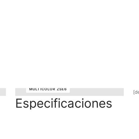
MULTICOLOR ZSE6
[de
Especificaciones
Formato
30×45 cm.
Uso