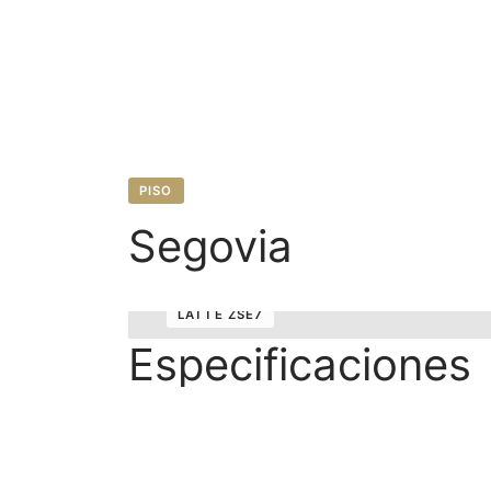
PISO
Segovia
LATTE ZSE7
Especificaciones
Formato
30×45 cm.
Uso