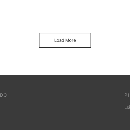
Load More
IDO
P
Ll