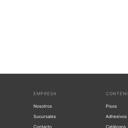
DECORATION
FURNITURE
Bollard Wall Lamp
EMPRESA
CONTEN
Nosotros
Pisos
Sucursales
Adhesivos
Contacto
Catálogos