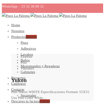
WhatsApp - 33 32 30 00 32
Home
Nosotros
Productos
Nuevo!
Pisos
Adhesivos
Lavabos
Exterior
Baños
Piso
Monomandos y Regaderas
Vitromex
Gabinetes
Proyectos
Yukon
Catálogos
Contacto
Piso Yukon WHITE Especificaciones Formato 55X55
Sucursales
Uso Piso Color White…
Descarga tu factura
Cliente