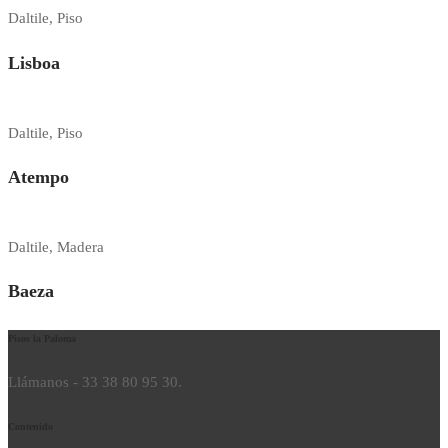
Daltile, Piso
Lisboa
Daltile, Piso
Atempo
Daltile, Madera
Baeza
Pisos la Paloma
Llámanos - 33 38 80 95 30.
Contenido