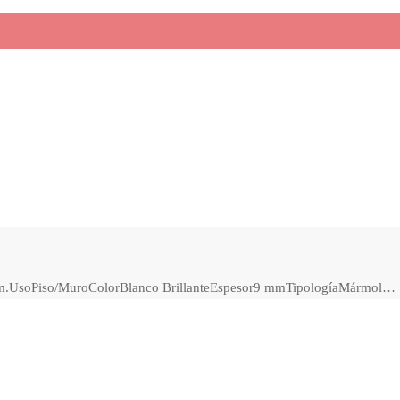
cm.UsoPiso/MuroColorBlanco BrillanteEspesor9 mmTipologíaMármol…