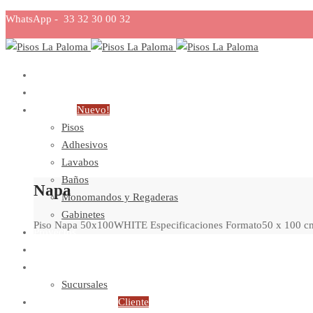
WhatsApp - 33 32 30 00 32
Home
Nosotros
Productos
Nuevo!
Pisos
Adhesivos
Lavabos
Baños
Napa
Monomandos y Regaderas
Gabinetes
Piso Napa 50x100WHITE Especificaciones Formato50 x 100 
Proyectos
Catálogos
Contacto
Sucursales
Descarga tu factura
Cliente