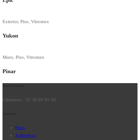
Exterior, Piso, Vitromex
Yukon
Muro, Piso, Vitromex
Pinar
Pisos la Paloma
Llámanos - 33 38 80 95 30.
Contenido
Pisos
Adhesivos