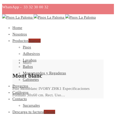
WhatsApp - 33 32 30 00 32
Home
Nosotros
Productos
Nuevo!
Pisos
Adhesivos
Lavabos
Muro
Baños
Monomandos y Regaderas
Mont blanc
Gabinetes
Proyectos
Piso Montblanc IVORY ZHK1 Especificaciones
Catálogos
Formato 30x60 cm. Rect. Uso…
Contacto
Sucursales
Descarga tu factura
Cliente