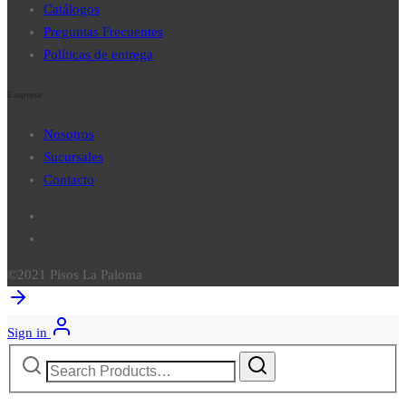
Catálogos
Preguntas Frecuentes
Políticas de entrega
Empresa
Nosotros
Sucursales
Contacto
©2021 Pisos La Paloma
Sign in
Search
for: