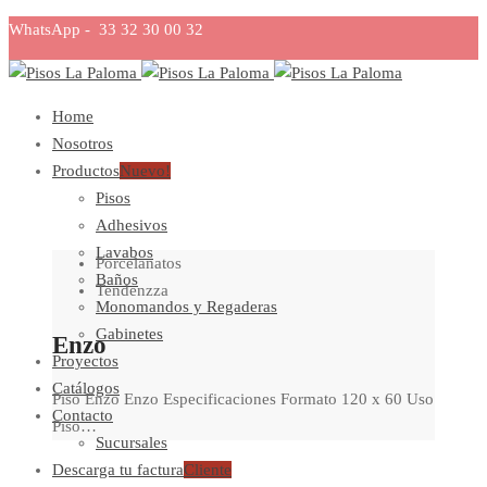
WhatsApp - 33 32 30 00 32
Home
Nosotros
Productos
Nuevo!
Pisos
Adhesivos
Lavabos
Porcelanatos
Baños
Tendenzza
Monomandos y Regaderas
Gabinetes
Enzo
Proyectos
Catálogos
Piso Enzo Enzo Especificaciones Formato 120 x 60 Uso
Contacto
Piso…
Sucursales
Descarga tu factura
Cliente