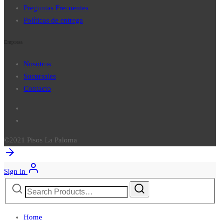
Preguntas Frecuentes
Políticas de entrega
Empresa
Nosotros
Sucursales
Contacto
©2021 Pisos La Paloma
Sign in
Search
for:
Home